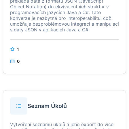
překládá data z formátu JSON (JavaScript
Object Notation) do ekvivalentních struktur v
programovacích jazycích Java a C#. Tato
konverze je nezbytná pro interoperabilitu, což
umožňuje bezproblémovou integraci a manipulaci
s daty JSON v aplikacích Java a C#.
1
0
Seznam Úkolů
Vytvoření seznamu úkolů a jeho export do více