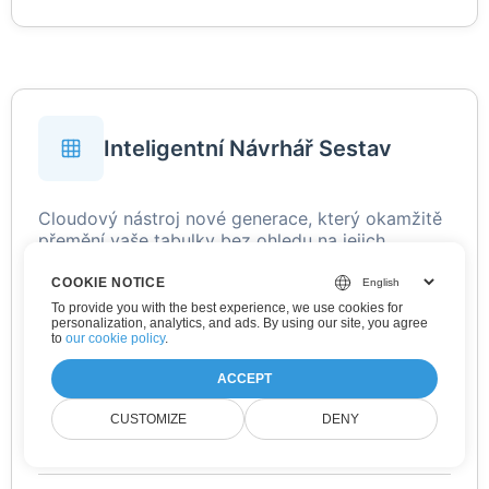
Inteligentní Návrhář Sestav
Cloudový nástroj nové generace, který okamžitě
přemění vaše tabulky bez ohledu na jejich
formátování na propracované reporty s
přehlednými grafy, dynamickými tabulkami a
COOKIE NOTICE
profesionálně stylizovaným prezentačním textem.
To provide you with the best experience, we use cookies for
personalization, analytics, and ads. By using our site, you agree
Ať už připravujete prezentaci pro zasedací
to
our cookie policy
.
místnost, PDF dokument pro klienta nebo
interaktivní HTML briefing, Smart Report
ACCEPT
Designer se postará o tu nejtěžší práci a vám
umožní soustředit se na příběh, který se skrývá
CUSTOMIZE
DENY
za daty.