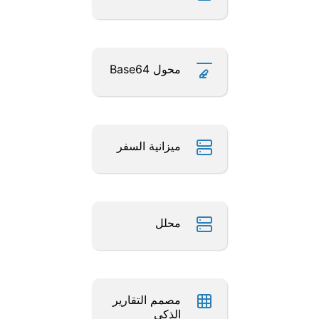
محول Base64
ميزانية السفر
محلل
مصمم التقارير
الذكي