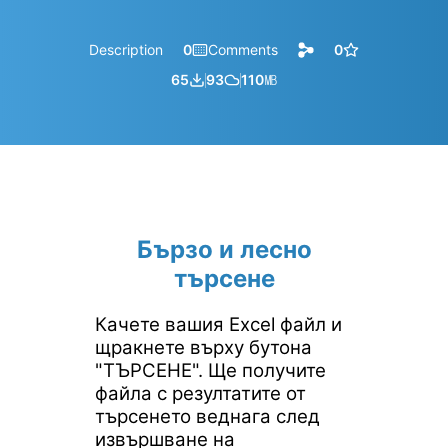
Description
0
Comments
0
65
93
110
㎆︎
Бързо и лесно
търсене
Качете вашия Excel файл и
щракнете върху бутона
"ТЪРСЕНЕ". Ще получите
файла с резултатите от
търсенето веднага след
извършване на