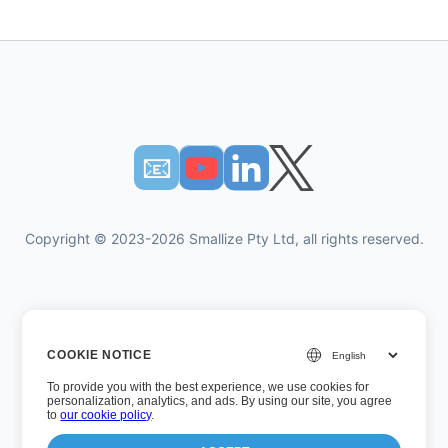
📧︎
Copyright © 2023-2026 Smallize Pty Ltd, all rights reserved.
Политика за поверителност
COOKIE NOTICE
Условия за ползване
To provide you with the best experience, we use cookies for
Изпълнителен достъп
personalization, analytics, and ads. By using our site, you agree
to
our cookie policy
.