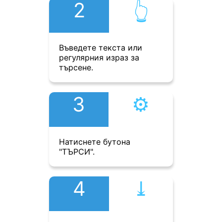
2
👆︎
Въведете текста или
регулярния израз за
търсене.
3
⚙︎
Натиснете бутона
"ТЪРСИ".
4
⤓︎