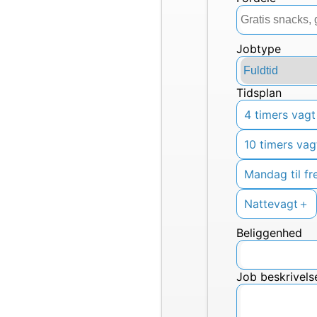
Jobtype
Tidsplan
4 timers vagt
10 timers vag
mandag til f
Nattevagt
＋
Beliggenhed
Job beskrivels