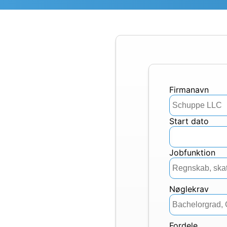
firmanavn
Start dato
Jobfunktion
Nøglekrav
Fordele