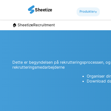
Produkter
▾︎
🏠︎ Sheetize
Recruitment
Dette er begyndelsen på rekrutteringsprocessen, og d
rekrutteringsmedarbejderne
Organiser di
Download dat