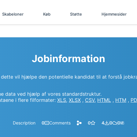
Skabeloner
Køb
Støtte
Hjemmesider
Jobinformation
ette vil hjælpe den potentielle kandidat til at forstå jobkr
ne data ved hjælp af vores standardstruktur.
aene i flere filformater:
XLS
,
XLSX
,
CSV
,
HTML
,
HTM
,
PD
Description
0
Comments
0
4
0
0
㎆︎