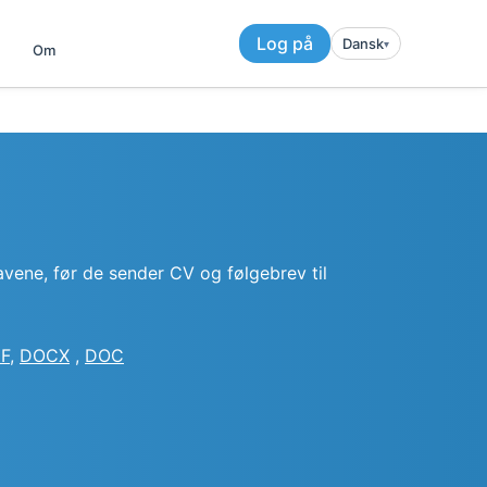
Log på
Dansk
▾︎
Om
avene, før de sender CV og følgebrev til
F
,
DOCX
,
DOC