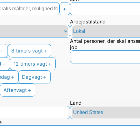
+
Arbejdstilstand
Antal personer, der skal ansættes til dette
job
＋
8 timers vagt
＋
t
＋
12 timers vagt
＋
redag
＋
Dagvagt
＋
Aftenvagt
＋
Land
e