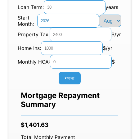
Loan Term:
years
Start
Month:
Property Tax:
$/yr
Home Ins:
$/yr
Monthly HOA:
$
गणना
Mortgage Repayment
Summary
$1,401.63
Total Monthly Payment