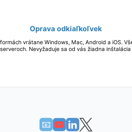
Oprava odkiaľkoľvek
tformách vrátane Windows, Mac, Android a iOS. Vš
erveroch. Nevyžaduje sa od vás žiadna inštalácia p
📧︎