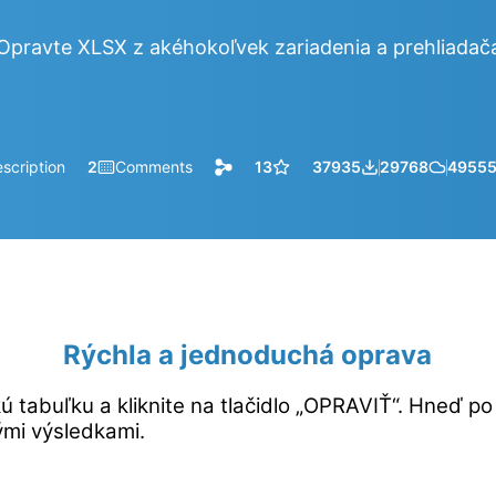
Opravte XLSX z akéhokoľvek zariadenia a prehliadač
scription
2
Comments
13
37935
29768
4955
Rýchla a jednoduchá oprava
ú tabuľku a kliknite na tlačidlo „OPRAVIŤ“. Hneď p
ými výsledkami.