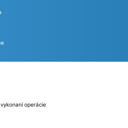
a
5
㎆︎
o vykonaní operácie