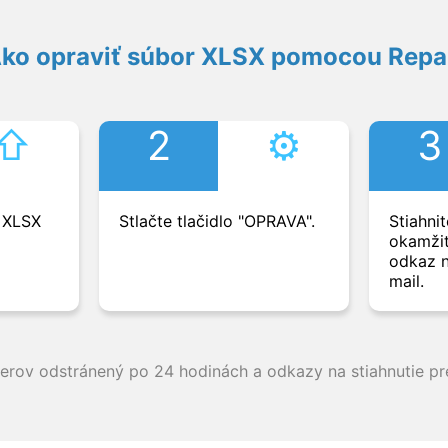
ko opraviť súbor XLSX pomocou Repa
⇧︎
2
⚙︎
3
r XLSX
Stlačte tlačidlo "OPRAVA".
Stiahni
okamžit
odkaz n
mail.
verov odstránený po 24 hodinách a odkazy na stiahnutie p