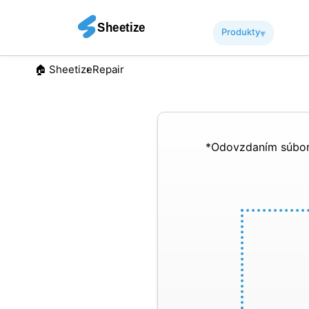
Produkty
▾︎
🏠︎ Sheetize
Repair
*Odovzdaním súboro