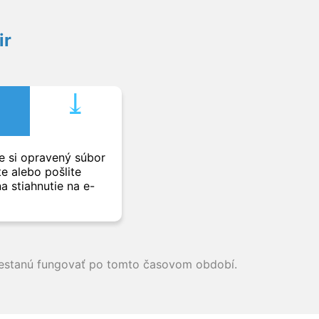
ir
⤓︎
te si opravený súbor
e alebo pošlite
a stiahnutie na e-
restanú fungovať po tomto časovom období.