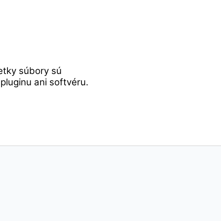
etky súbory sú
luginu ani softvéru.