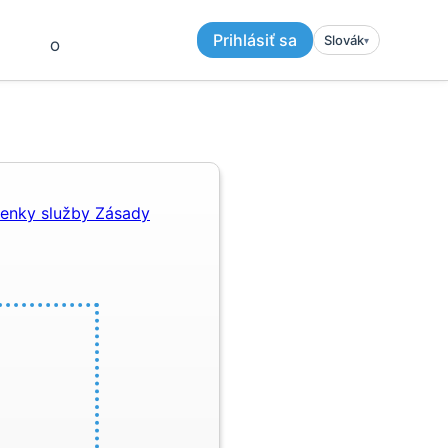
Prihlásiť sa
Slovák
▾︎
O
enky služby
Zásady