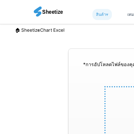
▾︎
สินค้า
เท
🏠︎ Sheetize
Chart Excel
*การอัปโหลดไฟล์ของคุ