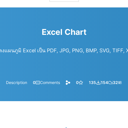
Excel Chart
งแผนภูมิ Excel เป็น PDF, JPG, PNG, BMP, SVG, TIFF,
Description
0
Comments
0
135
154
32
㎆︎