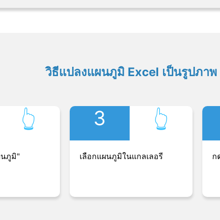
วิธีแปลงแผนภูมิ Excel เป็นรูปภาพ
3
👆︎
👆︎
นภูมิ"
เลือกแผนภูมิในแกลเลอรี
กด