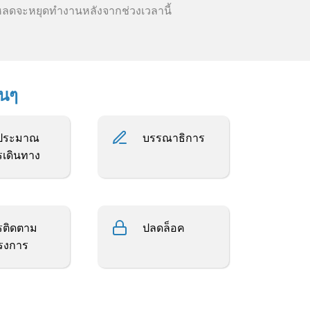
หลดจะหยุดทำงานหลังจากช่วงเวลานี้
่นๆ
ประมาณ
บรรณาธิการ
รเดินทาง
รติดตาม
ปลดล็อค
รงการ