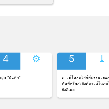
4
⚙︎
5
⤓︎
ปุ่ม "บันทึก"
ดาวน์โหลดไฟล์ที่ประมวลผ
ทันทีหรือส่งลิงค์ดาวน์โหลด
ยังอีเมล