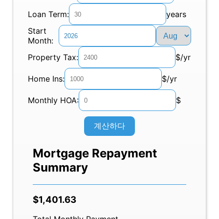
Loan Term:
years
Start
Month:
Property Tax:
$/yr
Home Ins:
$/yr
Monthly HOA:
$
계산하다
Mortgage Repayment
Summary
$1,401.63