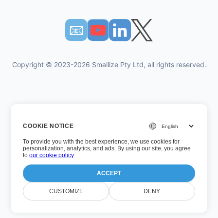
📧︎
Copyright © 2023-2026 Smallize Pty Ltd, all rights reserved.
개인 정보 정책
COOKIE NOTICE
이용약관
To provide you with the best experience, we use cookies for
경영진 액세스
personalization, analytics, and ads. By using our site, you agree
to
our cookie policy
.
ACCEPT
버전 번호: 26.7.5
CUSTOMIZE
DENY
마지막으로 업데이트되었습니다: 2026년 8월 5일 수요일