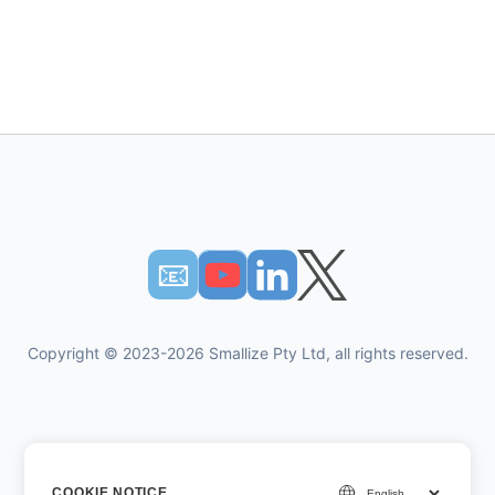
📧︎
Copyright © 2023-2026 Smallize Pty Ltd, all rights reserved.
개인 정보 정책
COOKIE NOTICE