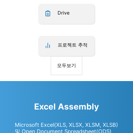
Drive
프로젝트 추적
모두보기
Excel Assembly
Microsoft Excel(XLS, XLSX, XLSM, XLSB)
및 Open Document Spreadsheet(ODS)