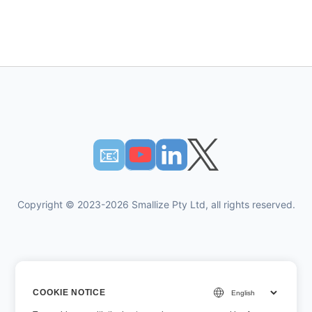
📧︎
Copyright © 2023-2026 Smallize Pty Ltd, all rights reserved.
개인 정보 정책
COOKIE NOTICE
이용약관