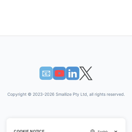
📧︎
Copyright © 2023-2026 Smallize Pty Ltd, all rights reserved.
개인 정보 정책
COOKIE NOTICE